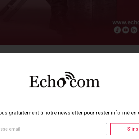
ner la production audiovisuelle pour aborder la pr
t un rôle crucial, les contenus audiovisuels sont de
 une entreprise spécialisée dans la création et la d
ts à chaque étape de leur communication digitale,
création de contenus visuels, audio et audiovisue
ous gratuitement à notre newsletter pour rester informé en 
ation
et
la postproduction
.
S'ins
férents métiers : production, réalisation, cadrage,