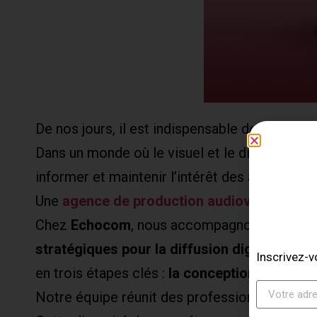
De nos jours, il est indispensable de mention
Dans un monde où le visuel et le digital jouen
informer et maintenir l’intérêt des auditeurs.
Une
agence de production audiovisuelle
est
Chez
Echocom
, nous accompagnons nos clien
stratégiques pour la diffusion digitale
et la
Inscrivez-v
en trois étapes clés :
la conception
,
la réalis
Notre équipe réunit des professionnels de dif