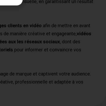
on audiovisuelle, en garantissant un résultat
es clients en vidéo
afin de mettre en avant
s de manière créative et engageante,
vidéos
ées aux les réseaux sociaux
, dont des
toriels
pour informer et convaincre vos
mage de marque et captivent votre audience.
éative, professionnelle et adaptée à vos