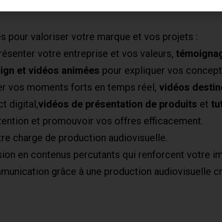
e répondre à tous les besoins en matière de créati
pour valoriser votre marque et vos projets :
ésenter votre entreprise et vos valeurs,
témoignag
ign et vidéos animées
pour expliquer vos concept
er vos moments forts en temps réel,
vidéos destin
 digital,
vidéos de présentation de produits
et
tu
ttention et promouvoir vos offres efficacement.
tre charge de production audiovisuelle.
ion en contenus percutants qui renforcent votre i
unication grâce à une production audiovisuelle cr