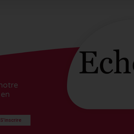
notre
 en
S'inscrire