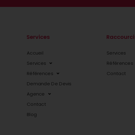
Services
Raccourci
Accueil
Services
Services
Références
Références
Contact
Demande De Devis
Agence
Contact
Blog
agence web en tunisie
agence web en tunisie