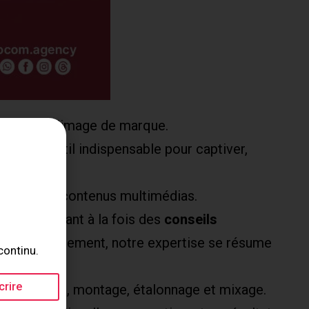
omotion et l’image de marque.
venus un outil indispensable pour captiver,
iffusion de contenus multimédias.
 en proposant à la fois des
conseils
ls
. Concrètement, notre expertise se résume
continu.
crire
 son, lumière, montage, étalonnage et mixage.