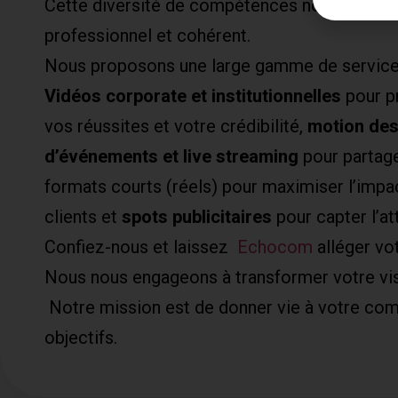
Cette diversité de compétences nous permet d
professionnel et cohérent.
Nous proposons une large gamme de services 
Vidéos corporate et institutionnelles
pour pr
vos réussites et votre crédibilité,
motion des
d’événements et live streaming
pour partag
formats courts (réels) pour maximiser l’impact
clients et
spots publicitaires
pour capter l’a
Confiez-nous et laissez
Echocom
alléger vo
Nous nous engageons à transformer votre vis
Notre mission est de donner vie à votre comm
objectifs.