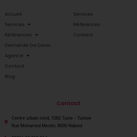
Accueil
Services
Services
Références
Références
Contact
Demande De Devis
Agence
Contact
Blog
agence web en tunisie
agence web en tunisie
Contact
Centre urbain nord, 1082 Tunis - Tunisie
Rue Mohamed Mestiri, 8000 Nabeul