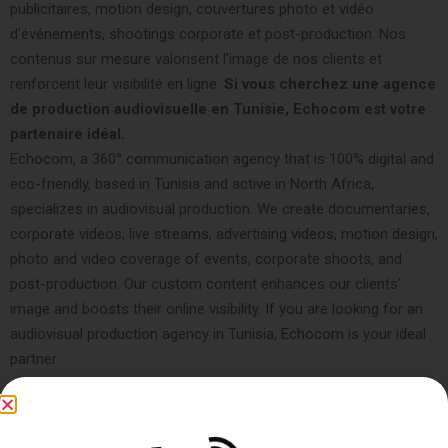
publicitaires, motion design, couvertures photo et vidéo
d’événements, shootings corporate et post-production. Nos
contenus sur mesure valorisent l’image de nos clients et
renforcent leur visibilité en ligne.
Si vous cherchez une agence
de production audiovisuelle en Tunisie, Echocom est votre
partenaire idéal.
Echocom, a 360° communication agency that is 100% digital and
eco-friendly, based in Tunisia and active in North Africa,
specializes in audiovisual production. We create documentaries,
corporate videos, live streams, advertising videos, motion design,
photo and video coverage of events, corporate shoots, and
post-production. Our custom content enhances our clients’
image and boosts their online visibility. If you are looking for an
audiovisual production agency in Tunisia, Echocom is your ideal
partner.