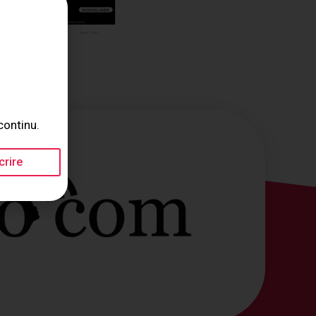
continu.
crire