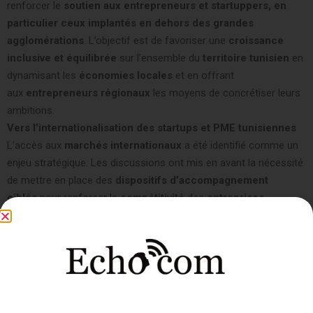
renforcer le
soutien aux entrepreneurs et startuppers, en
particulier ceux implantés en dehors des grandes
agglomérations
. L’objectif est de favoriser une
croissance
inclusive et équilibrée
sur l’ensemble du
territoire tunisien
en
dynamisant les
économies locales
et en offrant
aux
entrepreneurs régionaux
les moyens de concrétiser leurs
ambitions.
Vers l’internationalisation des startups et PME tunisiennes
L’accès aux
marchés internationaux
a été identifié comme un
enjeu stratégique. Les discussions ont mis en avant la nécessité
de mettre en place des
dispositifs d’accompagnement
ciblés
pour renforcer la
compétitivité
des
entreprises
tunisiennes
et leur offrir des perspectives de
croissance à
l’échelle mondiale
.
Un accompagnement post-création pour assurer la
pérennité des entreprises
L’après-création constitue un
défi clé
pour la
stabilité et la
croissance des startups
. Un
suivi structuré et adapté
aux