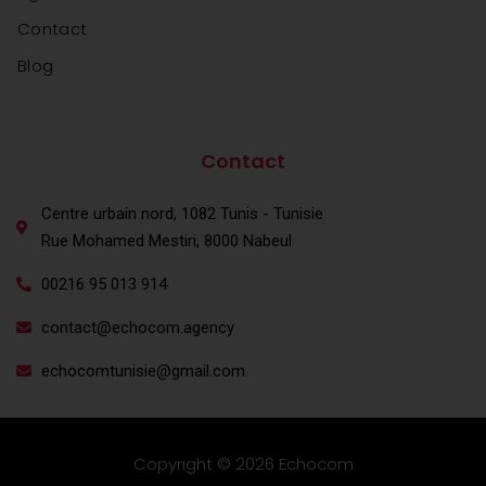
Contact
Blog
agence web en tunisie
agence web en tunisie
Contact
Centre urbain nord, 1082 Tunis - Tunisie
Rue Mohamed Mestiri, 8000 Nabeul
00216 95 013 914
contact@echocom.agency
echocomtunisie@gmail.com
Copyright © 2026 Echocom