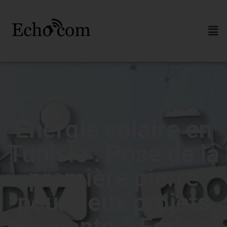
Énergie solaire en
Tunisie : Pose de la
première pierre
pour deux projets
innovants à Feriana