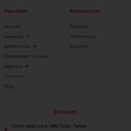
Services
Raccourcis
Accueil
Services
Services
Références
Références
Contact
Demande De Devis
Agence
Contact
Blog
agence web en tunisie
agence web en tunisie
Contact
Centre urbain nord, 1082 Tunis - Tunisie