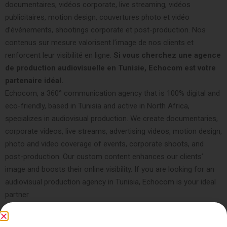
documentaires, vidéos corporate, live streaming, vidéos
publicitaires, motion design, couvertures photo et vidéo
d’événements, shootings corporate et post-production. Nos
contenus sur mesure valorisent l’image de nos clients et
renforcent leur visibilité en ligne.
Si vous cherchez une agence
de production audiovisuelle en Tunisie, Echocom est votre
partenaire idéal.
Echocom, a 360° communication agency that is 100% digital and
eco-friendly, based in Tunisia and active in North Africa,
specializes in audiovisual production. We create documentaries,
corporate videos, live streams, advertising videos, motion design,
photo and video coverage of events, corporate shoots, and
post-production. Our custom content enhances our clients’
image and boosts their online visibility. If you are looking for an
audiovisual production agency in Tunisia, Echocom is your ideal
partner.