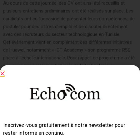
Au cours de cette journée, des CV ont ainsi été recueillis et
plusieurs entretiens préliminaires ont été réalisés sur place. Les
candidats ont eu l’occasion de présenter leurs compétences, de
postuler pour des offres d’emploi et de discuter directement
avec des recruteurs du secteur technologique en Tunisie.
Cet évènement vient en complément des différentes initiatives
de Huawei, notamment « ICT Academy » son programme RSE
phare à l’échelle internationale. Pour rappel, ce programme a été
mis en œuvre par le géant chinois de la technologie en
collaboration avec des centaines d’universités dans le monde,
pour promouvoir les talents technologiques dans des domaines
technologiques stratégiques tels que les télécommunications, la
5G, l’intelligence artificielle, le big data, le cloud computing, et la
cybersécurité.
Ainsi à travers ses programmes RSE et ses Job Fair, Huawei,
établit un lien fondamental entre le monde de l’entreprise et
Inscrivez-vous gratuitement à notre newsletter pour
l’enseignement supérieur, favorisant la création d’un écosystème
rester informé en continu.
de compétences adapté à l’industrie des TIC. L’objectif étant de