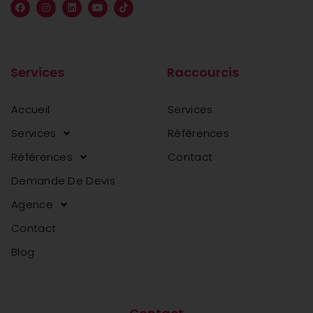
Services
Raccourcis
Accueil
Services
Services
Références
Références
Contact
Demande De Devis
Agence
Contact
Blog
agence web en tunisie
agence web en tunisie