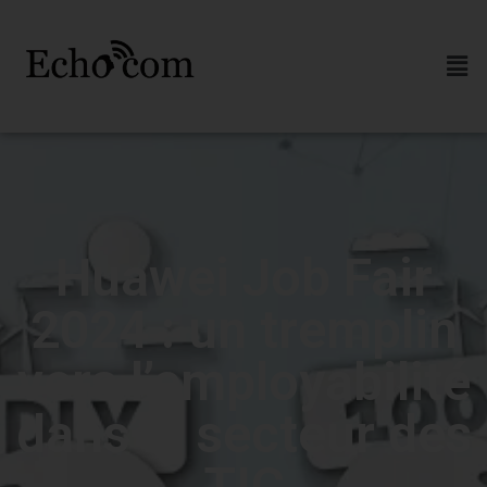
Huawei Job Fair
2024 : un tremplin
vers l’employabilité
dans le secteur des
TIC