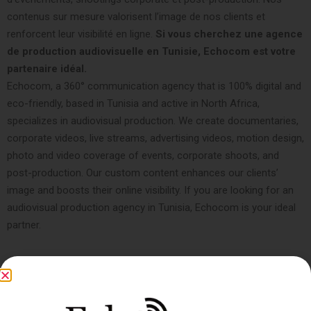
contenus sur mesure valorisent l’image de nos clients et
renforcent leur visibilité en ligne.
Si vous cherchez une agence
de production audiovisuelle en Tunisie, Echocom est votre
partenaire idéal.
Echocom, a 360° communication agency that is 100% digital and
eco-friendly, based in Tunisia and active in North Africa,
specializes in audiovisual production. We create documentaries,
corporate videos, live streams, advertising videos, motion design,
photo and video coverage of events, corporate shoots, and
post-production. Our custom content enhances our clients’
image and boosts their online visibility. If you are looking for an
audiovisual production agency in Tunisia, Echocom is your ideal
partner.