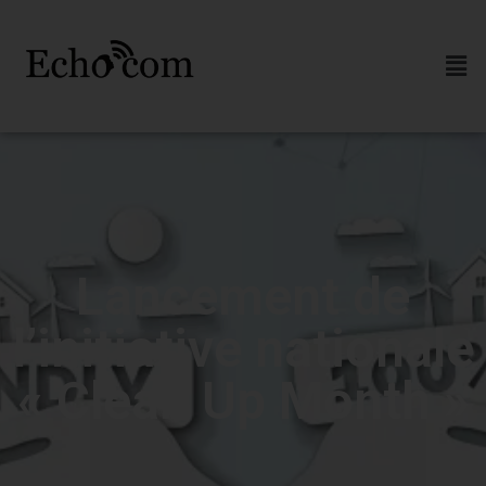
Lancement de
l’initiative nationale
« Clean Up Month »