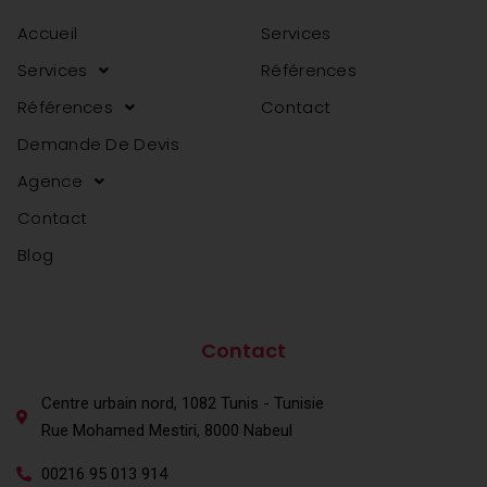
Accueil
Services
Services
Références
Références
Contact
Demande De Devis
Agence
Contact
Blog
agence web en tunisie
agence web en tunisie
Contact
Centre urbain nord, 1082 Tunis - Tunisie
Rue Mohamed Mestiri, 8000 Nabeul
00216 95 013 914