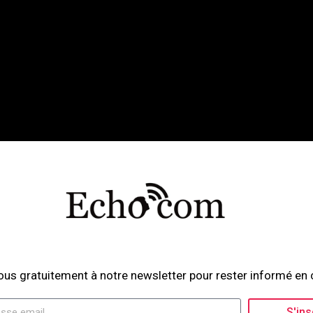
le et éco-responsable, basée en Tunisie et active en Afrique du No
, live streaming, vidéos publicitaires, motion design, couvertures 
l’image de nos clients et renforcent leur visibilité en ligne.
Si vou
tenaire idéal.
igital and eco-friendly, based in Tunisia and active in North Africa
ous gratuitement à notre newsletter pour rester informé en 
ertising videos, motion design, photo and video coverage of events,
ts their online visibility. If you are looking for an audiovisual prod
S'ins