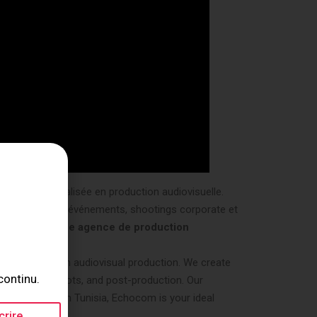
rd, est spécialisée en production audiovisuelle.
photo et vidéo d’événements, shootings corporate et
s cherchez une agence de production
, specializes in audiovisual production. We create
continu.
 corporate shoots, and post-production. Our
uction agency in Tunisia, Echocom is your ideal
crire