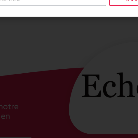
notre
 en