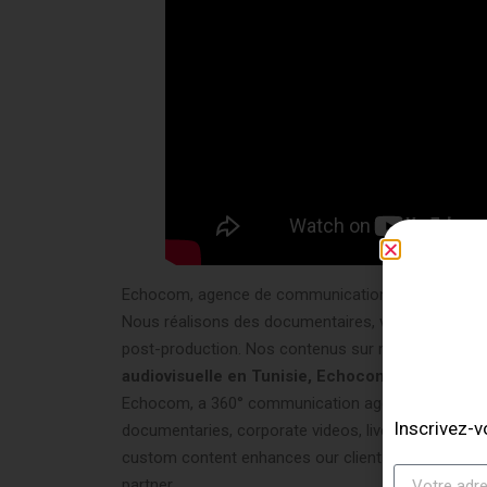
Echocom, agence de communication 360°, 100% digita
Nous réalisons des documentaires, vidéos corporate
post-production. Nos contenus sur mesure valorisent 
audiovisuelle en Tunisie, Echocom est votre par
Echocom, a 360° communication agency that is 100% d
Inscrivez-v
documentaries, corporate videos, live streams, adv
custom content enhances our clients’ image and boos
partner.