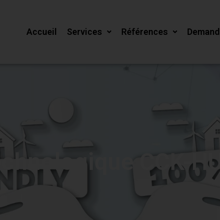
Accueil
Services
Références
Demande
chnologique CCK-HU