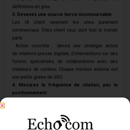
définitions en gras.
3. Devenez une source tierce incontournable
Les IA citent rarement les sites purement
commerciaux. Elles citent ceux dont tout le monde
parle.
Action concrète : lancez une stratégie active
de relations presse digitale, d’interventions sur des
forums spécialisés, de collaborations avec des
créateurs de contenu. Chaque mention externe est
une petite graine de GEO.
4. Mesurez la fréquence de citation, pas le
positionnement
En GEO, l’indicateur roi, c’est la part de voix dans les
réponses IA (AI Share of Voice).
Comment mesurer ? Interrogez régulièrement
ChatGPT, Perplexity, Gemini sur vos thématiques