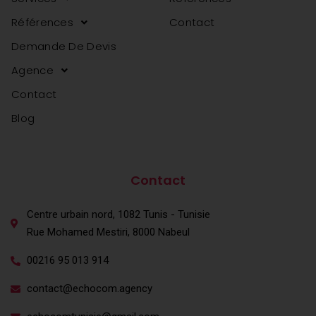
Références
Contact
Demande De Devis
Agence
Contact
Blog
agence web en tunisie
agence web en tunisie
Contact
Centre urbain nord, 1082 Tunis - Tunisie
Rue Mohamed Mestiri, 8000 Nabeul
00216 95 013 914
contact@echocom.agency