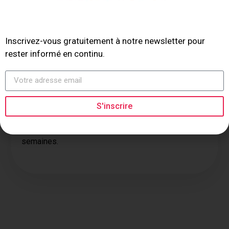
clés. Comptez combien de fois votre marque
apparaît. C’est votre nouveau tableau de bord.
5. Mettez à jour vos contenus… toutes les deux
Inscrivez-vous gratuitement à notre newsletter pour
semaines
rester informé en continu.
Les IA privilégient la fraîcheur. Un contenu non mis à
jour depuis plus de 13 semaines perd nettement en
visibilité. À l’inverse, un nouvel article bien structuré
peut être cité en moins de 5 jours.
S'inscrire
Adoptez un rythme de publication continue, avec
des révisions programmées toutes les 2 à 4
semaines.